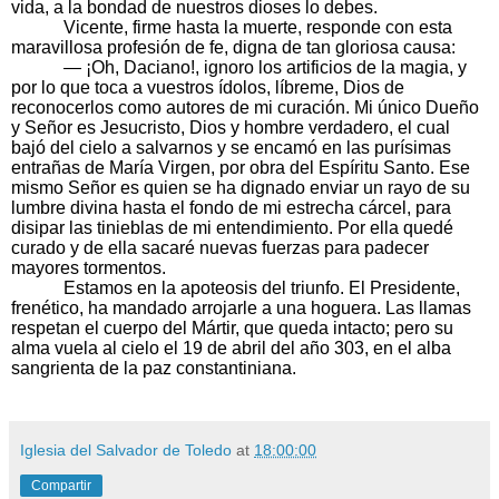
vida, a la bondad de nuestros dioses lo debes.
Vicente, firme hasta la muerte, responde con esta
maravillosa profesión de fe, digna de tan gloriosa causa:
— ¡Oh, Daciano!, ignoro los artificios de la magia, y
por lo que toca a vuestros ídolos, líbreme, Dios de
reconocerlos como autores de mi curación. Mi único Dueño
y Señor es Jesucristo, Dios y hombre verdadero, el cual
bajó del cielo a salvarnos y se encamó en las purísimas
entrañas de María Virgen, por obra del Espíritu Santo. Ese
mismo Señor es quien se ha dignado enviar un rayo de su
lumbre divina hasta el fondo de mi estrecha cárcel, para
disipar las tinieblas de mi entendimiento. Por ella quedé
curado y de ella sacaré nuevas fuerzas para padecer
mayores tormentos.
Estamos en la apoteosis del triunfo. El Presidente,
frenético, ha mandado arrojarle a una hoguera. Las llamas
respetan el cuerpo del Mártir, que queda intacto; pero su
alma vuela al cielo el 19 de abril del año 303, en el alba
sangrienta de la paz constantiniana.
Iglesia del Salvador de Toledo
at
18:00:00
Compartir