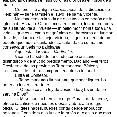
españolas ostentan en sus coronas gloriosas el florón de un
mártir.
Colibre —la antigua
Cancolíberis
, de la diócesis de
Perpiñán— tiene también el suyo: se llama Vicente.
No conocemos la vida de este invicto campeón de la
Iglesia de España. Conocemos, en cambio, los pormenores
de su triunfo, de su muerte —un bello morir honra toda una
vida—, que es el canto magnánimo del heroísmo en función
de la fe, el lauro de la mejor victoria, el gesto abierto de un
pueblo que muere cantando. La calenda de su martirio
conserva un verismo palpitante.
Aquí están las
Actas Martiriales
:
Vicente ha sido denunciado como cristiano
distinguido y de mucho predicamento. Daciano —el feroz
Presidente de las provincias Tarraconense, Bética y
Lusitania— le ordena comparecer ante su tribunal.
Entra el Confesor.
—Te he mandado llamar para que sacrifiques. Lo
ordenan los emperadores.
— Obedezco a la ley de Jesucristo. ¿Es un delito
servir a Dios?
— Mira: para tu bien te lo digo. Obra cuerdamente;
ofrece sacrificios a nuestros dioses y abraza la religión
oficial. Si tales haces, puedes contar desde ahora con
nosotros. Considera a la luz de la razón qué es lo que más