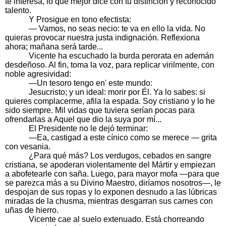
te interesa, lo que mejor dice con tu distinción y reconocido
talento.
Y Prosigue en tono efectista:
— Vamos, no seas necio: te va en ello la vida. No
quieras provocar nuestra justa indignación. Reflexiona
ahora; mañana será tarde...
Vicente ha escuchado la burda perorata en ademán
desdeñoso. Al fin, toma la voz, para replicar virilmente, con
noble agresividad:
—Un tesoro tengo en' este mundo:
Jesucristo; y un ideal: morir por Él. Ya lo sabes: si
quieres complacerme, afila la espada. Soy cristiano y lo he
sido siempre. Mil vidas que tuviera serían pocas para
ofrendarlas a Aquel que dio la suya por mí...
El Presidente no le dejó terminar:
—Ea, castigad a este cínico como se merece — grita
con vesania.
¿Para qué más? Los verdugos, cebados en sangre
cristiana, se apoderan violentamente del Mártir y empiezan
a abofetearle con saña. Luego, para mayor mofa —para que
se parezca más a su Divino Maestro, diríamos nosotros—, le
despojan de sus ropas y lo exponen desnudo a las lúbricas
miradas de la chusma, mientras desgarran sus carnes con
uñas de hierro.
Vicente cae al suelo extenuado. Está chorreando