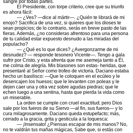
sangre por todas partes.
El Presidente, con torpe criterio, cree que su triunfo
es ahora fácil:
— ¿Ves? —dice al mártir—. ¿Quién te librará de mi
enojo? Sacrifica de una vez, si quieres que los dioses te
sean propicios; de lo contrario, serás en breve pasto de las
fieras. Además, ¿no consideras afrentoso para una persona
de tu calidad estar expuesto desnudo a las miradas del
populacho?
— ¿Qué es lo que dices? ¿Avergonzarme de mi
desnudez? — responde tesonero Vicente—. Tengo a gala
sufrir por Cristo, y esta afrenta que me asemeja tanto a Él,
me colma de alegría. Mis blasones son estas- heridas, que
presentaré al Señor como trofeo de victoria. Daciano estaba
hecho un basilisco: —Que le coloquen en el ecúleo y le
desencajen los huesos; que le levanten con poleas y le
dejen caer una y otra vez sobre agudas piedras; que le
echen luego a una sentina, hasta que pierda la vida como
un miserable.
La orden se cumple con cruel exactitud; pero Dios
sale por los fueros de su Siervo —al fin, sus fueros— y lo
cura milagrosamente. Daciano queda estupefacto; más,
cerrado a la gracia, grita y gesticula a la loquesca:
— ¡Insensato! ¿Piensas escapar de mis manos? No,
no te valdrán tus mañas mágicas, Sabe que, si estás con