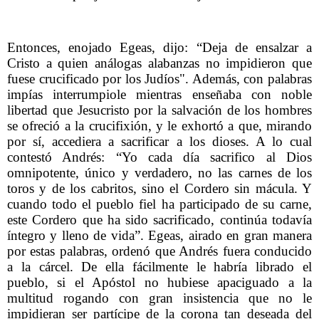
Entonces, enojado Egeas, dijo: “Deja de ensalzar a
Cristo a quien análogas alabanzas no impidieron que
fuese crucificado por los Judíos". Además, con palabras
impías interrumpiole mientras enseñaba con noble
libertad que Jesucristo por la salvación de los hombres
se ofreció a la crucifixión, y le exhortó a que, mirando
por sí, accediera a sacrificar a los dioses. A lo cual
contestó Andrés: “Yo cada día sacrifico al Dios
omnipotente, único y verdadero, no las carnes de los
toros y de los cabritos, sino el Cordero sin mácula. Y
cuando todo el pueblo fiel ha participado de su carne,
este Cordero que ha sido sacrificado, continúa todavía
íntegro y lleno de vida”. Egeas, airado en gran manera
por estas palabras, ordenó que Andrés fuera conducido
a la cárcel. De ella fácilmente le habría librado el
pueblo, si el Apóstol no hubiese apaciguado a la
multitud rogando con gran insistencia que no le
impidieran ser partícipe de la corona tan deseada del