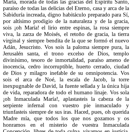
María, morada de todas las gracias del Espíritu Santo,
paraíso de todas las delicias del Eterno, casa y arca de la
Sabiduría increada, digno habitáculo preparado para Sí,
por altísimo prodigio de la naturaleza y de la gracia,
sois ¡oh María! el lirio entre espinas, la rosa siempre
viva, la zarza de Moisés, el retoño de gracia, la tierra
virginal y siempre bendita de la que se formó el nuevo
Adán, Jesucristo. Vos sois la paloma siempre pura, la
Jerusalén santa, el trono excelso de Dios, templo
divinísimo, tesoro de inmortalidad, paraíso ameno de
inocencia, cedro incorruptible, huerto cerrado, ciudad
de Dios y milagro inefable de su omnipotencia. Vos
sois el arca de Noé, la escala de Jacob, la torre
inexpugnable de David, la fuente sellada y la única hija
de vida, reparadora de todo el humano linaje. Vos sola
¡oh Inmaculada María!, aplastasteis la cabeza de la
serpiente infernal con vuestro pie inmaculado y
triunfasteis siempre de sus iras. Haced, pues, oh querida
Madre mía, que todos los que nos gozamos y os
honramos en el misterio de vuestra Inmaculada
Concepción, libres de toda culpa, vivamos en justicia,