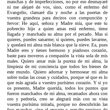
manchas y de imperfecciones, no por eso desmayaré
ni me alejaré de vos, sino, como el enfermo del
Evangelio, clamaré día y noche a las puertas de
vuestra grandeza para deciros con compunción y
fervor: He aquí, señora y Madre mía, que este tu
pobrecito hijo a quien amas está enfermo, tiene
llagada y manchada su alma por el pecado. Mas si
quieres, puedes sanarme; si quieres, puedes lavarme,
y quedará mi alma más blanca que la nieve. Ea, pues
Madre eres y tienes hermoso y piadosos corazón,
baste para moveros a compasión la vista sola de mis
males. Quiero amar más la pureza de mi alma, la
limpieza de mi conciencia que todos los bienes de
este mundo. Quiero adornar y hermosear mi alma
sobre todas las cosas y cuidados, porque sé que es lo
que más agrada a vuestro purísimo corazón. Y si yo
os presento, Madre querida, todos los puntos que
fueron manchados de mi alma, recamados ahora con
oro y pedrería, creo se alegrará más con su vista
vuestra purísima mirada, porque no descubrirán las
feas manchas, sino el engaste y esmalte precioso de