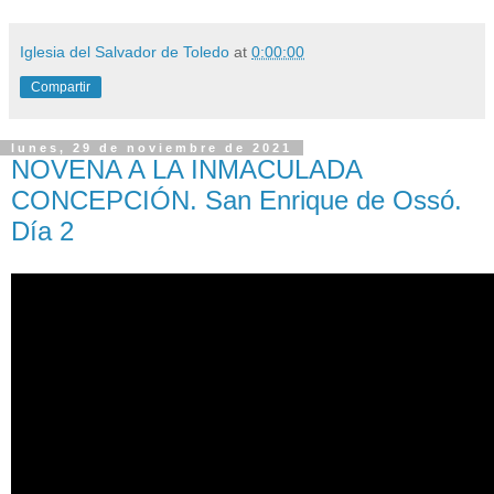
Iglesia del Salvador de Toledo
at
0:00:00
Compartir
lunes, 29 de noviembre de 2021
NOVENA A LA INMACULADA
CONCEPCIÓN. San Enrique de Ossó.
Día 2