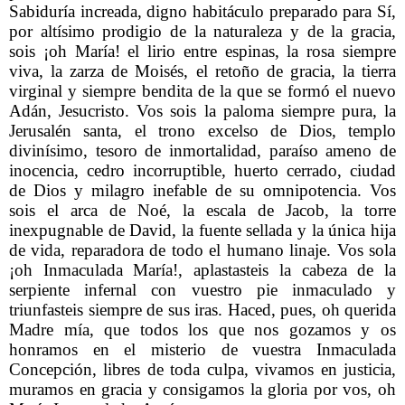
Sabiduría increada, digno habitáculo preparado para Sí,
por altísimo prodigio de la naturaleza y de la gracia,
sois ¡oh María! el lirio entre espinas, la rosa siempre
viva, la zarza de Moisés, el retoño de gracia, la tierra
virginal y siempre bendita de la que se formó el nuevo
Adán, Jesucristo. Vos sois la paloma siempre pura, la
Jerusalén santa, el trono excelso de Dios, templo
divinísimo, tesoro de inmortalidad, paraíso ameno de
inocencia, cedro incorruptible, huerto cerrado, ciudad
de Dios y milagro inefable de su omnipotencia. Vos
sois el arca de Noé, la escala de Jacob, la torre
inexpugnable de David, la fuente sellada y la única hija
de vida, reparadora de todo el humano linaje. Vos sola
¡oh Inmaculada María!, aplastasteis la cabeza de la
serpiente infernal con vuestro pie inmaculado y
triunfasteis siempre de sus iras. Haced, pues, oh querida
Madre mía, que todos los que nos gozamos y os
honramos en el misterio de vuestra Inmaculada
Concepción, libres de toda culpa, vivamos en justicia,
muramos en gracia y consigamos la gloria por vos, oh