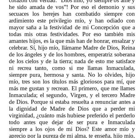
corazón con verdad: “Dios mío, yo siempre os amé y
he sido amada de vos”! Por eso el demonio y sus
secuaces los herejes han combatido siempre con
ardimiento este privilegio mío, y han odiado con
mayor saña a la festividad de mi Concepción que a
todas mis otras festividades. Por eso también mis
amantes hijos, es la que más han de honrar, ensalzar y
celebrar. Sí, hijo mío, llámame Madre de Dios, Reina
de los ángeles y de los hombres, emperatriz soberana
de los cielos y de la tierra; nada de esto me satisface
ni recrea tanto, como si me llamas Inmaculada,
siempre pura, hermosa y santa. No lo olvides, hijo
mío, tres son los títulos más gloriosos para mí, que
más me gustan y recrean. El primero, que me llames
Inmaculada; el segundo, Virgen, y el tercero Madre
de Dios. Porque si estaba resuelta a renunciar antes a
la dignidad de Madre de Dios que a perder mi
virginidad, ¿cuánto más hubiese preferido el perderlo
todo antes que dejar de ser pura e Inmaculada
siempre a los ojos de mi Dios? Este amor mío y
aprecio por la pureza de mi alma, te enseña, hijo mío,