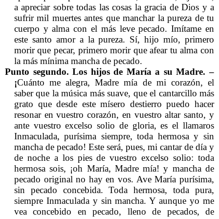
a apreciar sobre todas las cosas la gracia de Dios y a
sufrir mil muertes antes que manchar la pureza de tu
cuerpo y alma con el más leve pecado. Imítame en
este santo amor a la pureza. Sí, hijo mío, primero
morir que pecar, primero morir que afear tu alma con
la más mínima mancha de pecado.
Punto segundo. Los hijos de María a su Madre. –
¡
Cuánto me alegra, Madre mía de mi corazón, el
saber que la música más suave, que el cantarcillo más
grato que desde este mísero destierro puedo hacer
resonar en vuestro corazón, en vuestro altar santo, y
ante vuestro excelso solio de gloria, es el llamaros
Inmaculada, purísima siempre, toda hermosa y sin
mancha de pecado! Este será, pues, mi cantar de día y
de noche a los pies de vuestro excelso solio: toda
hermosa sois, ¡oh María, Madre mía! y mancha de
pecado original no hay en vos. Ave María purísima,
sin pecado concebida. Toda hermosa, toda pura,
siempre Inmaculada y sin mancha. Y aunque yo me
vea concebido en pecado, lleno de pecados, de