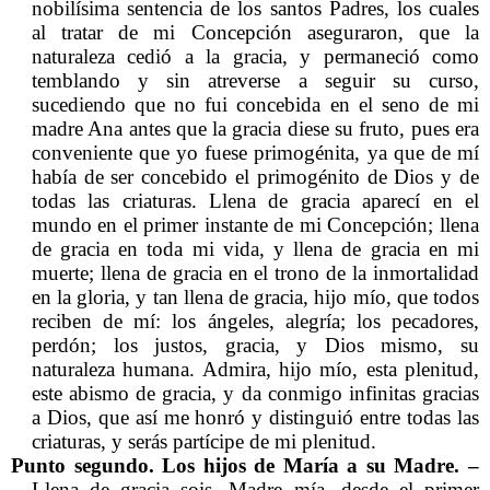
nobilísima sentencia de los santos Padres, los cuales
al tratar de mi Concepción aseguraron, que la
naturaleza cedió a la gracia, y permaneció como
temblando y sin atreverse a seguir su curso,
sucediendo que no fui concebida en el seno de mi
madre Ana antes que la gracia diese su fruto, pues era
conveniente que yo fuese primogénita, ya que de mí
había de ser concebido el primogénito de Dios y de
todas las criaturas. Llena de gracia aparecí en el
mundo en el primer instante de mi Concepción; llena
de gracia en toda mi vida, y llena de gracia en mi
muerte; llena de gracia en el trono de la inmortalidad
en la gloria, y tan llena de gracia, hijo mío, que todos
reciben de mí: los ángeles, alegría; los pecadores,
perdón; los justos, gracia, y Dios mismo, su
naturaleza humana. Admira, hijo mío, esta plenitud,
este abismo de gracia, y da conmigo infinitas gracias
a Dios, que así me honró y distinguió entre todas las
criaturas, y serás partícipe de mi plenitud.
Punto segundo. Los hijos de María a su Madre. –
Llena de gracia sois, Madre mía, desde el primer