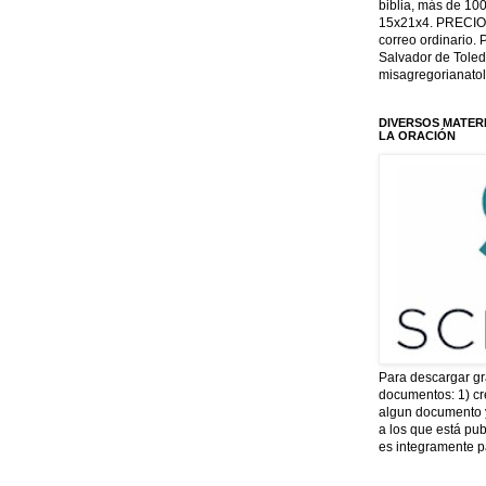
biblia, más de 10
15x21x4. PRECIO:
correo ordinario. 
Salvador de Toled
misagregorianat
DIVERSOS MATERI
LA ORACIÓN
Para descargar gr
documentos: 1) cr
algun documento y
a los que está pu
es integramente p