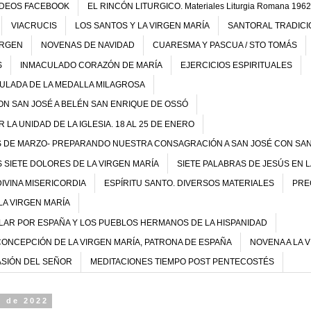
IDEOS FACEBOOK
EL RINCÓN LITURGICO. Materiales Liturgia Romana 1962
VIACRUCIS
LOS SANTOS Y LA VIRGEN MARÍA
SANTORAL TRADICI
IRGEN
NOVENAS DE NAVIDAD
CUARESMA Y PASCUA / STO TOMÁS
S
INMACULADO CORAZÓN DE MARÍA
EJERCICIOS ESPIRITUALES
CULADA DE LA MEDALLA MILAGROSA
ON SAN JOSÉ A BELÉN SAN ENRIQUE DE OSSÓ
LA UNIDAD DE LA IGLESIA. 18 AL 25 DE ENERO
ES DE MARZO- PREPARANDO NUESTRA CONSAGRACIÓN A SAN JOSÉ CON SAN
 SIETE DOLORES DE LA VIRGEN MARÍA
SIETE PALABRAS DE JESÚS EN 
DIVINA MISERICORDIA
ESPÍRITU SANTO. DIVERSOS MATERIALES
PRE
LA VIRGEN MARÍA
ILAR POR ESPAÑA Y LOS PUEBLOS HERMANOS DE LA HISPANIDAD
CONCEPCIÓN DE LA VIRGEN MARÍA, PATRONA DE ESPAÑA
NOVENA A LA 
ASIÓN DEL SEÑOR
MEDITACIONES TIEMPO POST PENTECOSTÉS
o de 2022